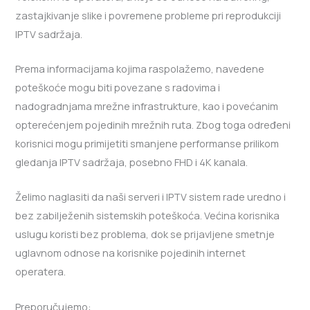
zastajkivanje slike i povremene probleme pri reprodukciji
IPTV sadržaja.
Prema informacijama kojima raspolažemo, navedene
poteškoće mogu biti povezane s radovima i
nadogradnjama mrežne infrastrukture, kao i povećanim
opterećenjem pojedinih mrežnih ruta. Zbog toga određeni
korisnici mogu primijetiti smanjene performanse prilikom
gledanja IPTV sadržaja, posebno FHD i 4K kanala.
Želimo naglasiti da naši serveri i IPTV sistem rade uredno i
bez zabilježenih sistemskih poteškoća. Većina korisnika
uslugu koristi bez problema, dok se prijavljene smetnje
uglavnom odnose na korisnike pojedinih internet
operatera.
Preporučujemo: