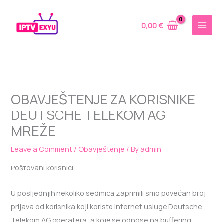
Skip
to
0,00
€
content
OBAVJEŠTENJE ZA KORISNIKE
DEUTSCHE TELEKOM AG
MREŽE
Leave a Comment
/
Obavještenje
/ By
admin
Poštovani korisnici,
U posljednjih nekoliko sedmica zaprimili smo povećan broj
prijava od korisnika koji koriste internet usluge Deutsche
Telekom AG operatera, a koje se odnose na buffering,